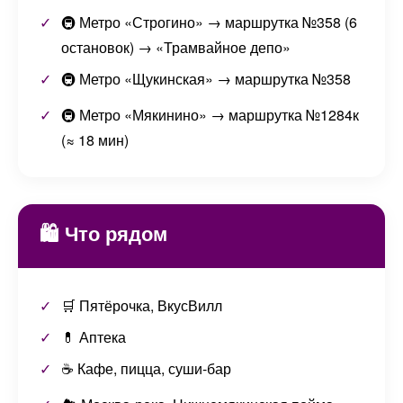
🚇 Метро «Строгино» → маршрутка №358 (6
остановок) → «Трамвайное депо»
🚇 Метро «Щукинская» → маршрутка №358
🚇 Метро «Мякинино» → маршрутка №1284к
(≈ 18 мин)
🛍️ Что рядом
🛒 Пятёрочка, ВкусВилл
💊 Аптека
☕ Кафе, пицца, суши-бар