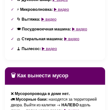
⚡
Микроволновка:
▶️ видео
🌀
Вытяжка:
▶️ видео
🍽️
Посудомоечная машина:
▶️ видео
🧺
Стиральная машина:
▶️ видео
🧹
Пылесос:
▶️ видео
🗑️ Как вынести мусор
❌
Мусоропровода в доме нет.
🚛
Мусорные баки:
находятся за территорией
двора. Выйти из калитки →
НАЛЕВО
вдоль