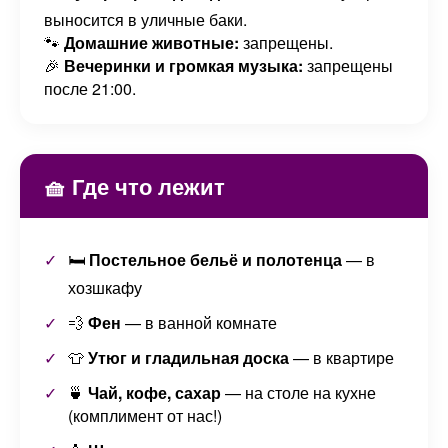
выносится в уличные баки.
🐾
Домашние животные:
запрещены.
🎉
Вечеринки и громкая музыка:
запрещены
после 21:00.
🧺 Где что лежит
🛏️
Постельное бельё и полотенца
— в
хозшкафу
💨
Фен
— в ванной комнате
👕
Утюг и гладильная доска
— в квартире
🍵
Чай, кофе, сахар
— на столе на кухне
(комплимент от нас!)