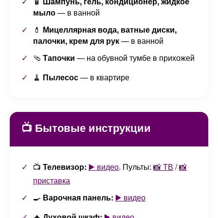
🧴
Шампунь, гель, кондиционер, жидкое
мыло
— в ванной
💄
Мицеллярная вода, ватные диски,
палочки, крем для рук
— в ванной
🩴
Тапочки
— на обувной тумбе в прихожей
🧹
Пылесос
— в квартире
📺 Бытовые инструкции
📺
Телевизор:
▶️ видео
. Пульты:
📸 ТВ
/
📸
приставка
🍳
Варочная панель:
▶️ видео
🔥
Духовой шкаф:
▶️ видео