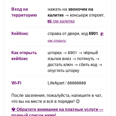
Вход на
нажать на
звоночек на
территорию
калитке
→ консьерж откроет.
📸 где калитка
Кейбокс
справа от двери, код
6901
.
📹
как открыть
Как открыть
шторка → 6901 → чёрный
кейбокс
язычок вниз → потянуть →
достать ключ → сбить код →
опустить шторку
Wi-Fi
LifeApart / 88888888
После заселения, пожалуйста, напишите в чат,
что вы на месте и всё в порядке! 😊
💎 Обратите внимание на платные услуги —
полный список ниже!