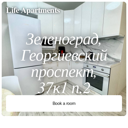
Life Apartments
Зеленоград,
Георгиевский
проспект,
37к1 п.2
Book a room