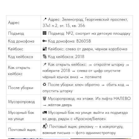
📍 Адрес: Зеленоград, Георгиевский проспект,
Адрес
37к1 п.2, эт. 15, кв. 356
Подъезд
🏢 Подъезд: №2, смотрит на детскую площадку
Код домофона
🔑 Код домофона: В2605В
Кейбокс
🔐 Кейбокс: слева от двери, чёрная коробочка
Код кейбокса
🔢 Код кейбокса: 2018
📌 Как открыть кейбокс: → откройте шторку →
Как открыть
наберите 2018 → слева от цифр опустите
кейбокс
чёрный язычок вниз → потяните
♻️ После уборки: ключ обратно → сбить код →
После уборки
опустить шторку
🗑️ Мусоропровод: на этаже. Из лифта НАЛЕВО
Мусоропровод
→ жёлтая дверь
Мусорный бак
🚛 Мусорный бак на улице: выйти из подъезда
на улице
во двор, рядом с «Красное/Белое»
📬 Почтовый ящик: рекламу — в макулатуру,
Почтовый ящик
важные письма — фото администратору