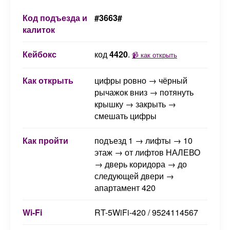
Код подъезда и
#3663#
калиток
Кейбокс
код
4420
.
📹 как открыть
Как открыть
цифры ровно → чёрный
рычажок вниз → потянуть
крышку → закрыть →
смешать цифры
Как пройти
подъезд 1 → лифты → 10
этаж → от лифтов НАЛЕВО
→ дверь коридора → до
следующей двери →
апартамент 420
Wi-Fi
RT-5WiFi-420 / 9524114567