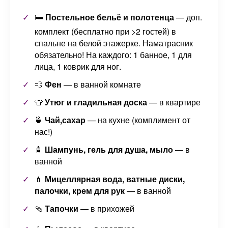
🛏️
Постельное бельё и полотенца
— доп.
комплект (бесплатно при >2 гостей) в
спальне на белой этажерке. Наматрасник
обязательно! На каждого: 1 банное, 1 для
лица, 1 коврик для ног.
💨
Фен
— в ванной комнате
👕
Утюг и гладильная доска
— в квартире
🍵
Чай,сахар
— на кухне (комплимент от
нас!)
🧴
Шампунь, гель для душа, мыло
— в
ванной
💄
Мицеллярная вода, ватные диски,
палочки, крем для рук
— в ванной
🩴
Тапочки
— в прихожей