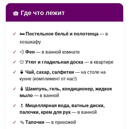
🧺 Где что лежит
🛏️
Постельное бельё и полотенца
— в
хозшкафу
💨
Фен
— в ванной комнате
👕
Утюг и гладильная доска
— в квартире
🍵
Чай, сахар, салфетки
— на столе на
кухне (комплимент от нас!)
🧴
Шампунь, гель, кондиционер, жидкое
мыло
— в ванной
💄
Мицеллярная вода, ватные диски,
палочки, крем для рук
— в ванной
🩴
Тапочки
— в прихожей