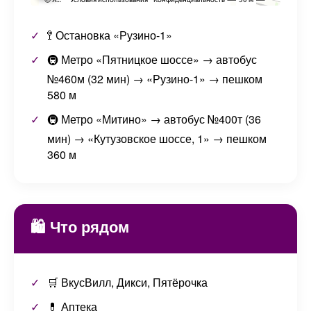
🚏 Остановка «Рузино-1»
🚇 Метро «Пятницкое шоссе» → автобус
№460м (32 мин) → «Рузино-1» → пешком
580 м
🚇 Метро «Митино» → автобус №400т (36
мин) → «Кутузовское шоссе, 1» → пешком
360 м
🛍️ Что рядом
🛒 ВкусВилл, Дикси, Пятёрочка
💊 Аптека