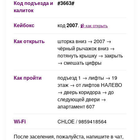
Код подъезда и
#3663#
калиток
Кейбокс
код
2007
.
📹 как открыть
Как открыть
шторка вниз → 2007 →
чёрный рычажок вниз →
потянуть крышку → закрыть
→ смешать цифры
Как пройти
подъезд 1 → лифты → 19
этаж → от лифтов НАЛЕВО
→ дверь коридора → до
следующей двери →
апартамент 607
Wi-Fi
CHLOE / 9859418564
После заселения, пожалуйста, напишите в чат,