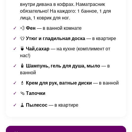
внутри дивана в кофрах. Наматрасник
обязательно! На каждого: 1 банное, 1 для
лица, 1 коврик для ног.
💨
Фен
— в ванной комнате
👕
Утюг и гладильная доска
— в квартире
🍵
Чай,сахар
— на кухне (комплимент от
нас!)
🧴
Шампунь, гель для душа, мыло
— в
ванной
💄
Крем для рук, ватные диски
— в ванной
🩴
Тапочки
🧹
Пылесос
— в квартире