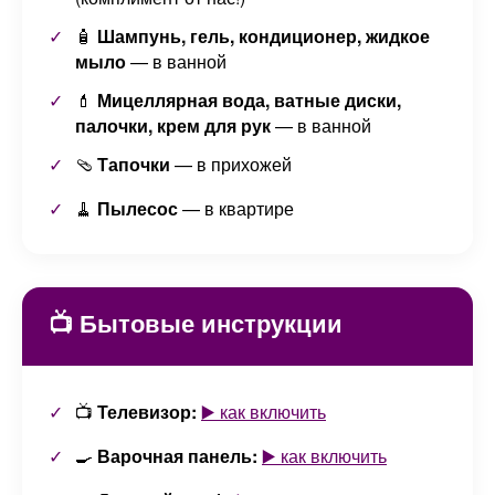
🧴
Шампунь, гель, кондиционер, жидкое
мыло
— в ванной
💄
Мицеллярная вода, ватные диски,
палочки, крем для рук
— в ванной
🩴
Тапочки
— в прихожей
🧹
Пылесос
— в квартире
📺 Бытовые инструкции
📺
Телевизор:
▶️ как включить
🍳
Варочная панель:
▶️ как включить