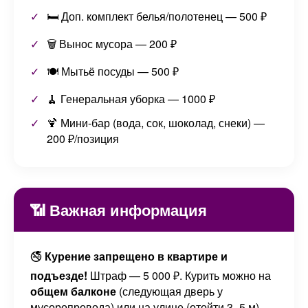
🛏️ Доп. комплект белья/полотенец — 500 ₽
🗑️ Вынос мусора — 200 ₽
🍽️ Мытьё посуды — 500 ₽
🧹 Генеральная уборка — 1000 ₽
🍹 Мини-бар (вода, сок, шоколад, снеки) —
200 ₽/позиция
📶 Важная информация
🚭
Курение запрещено в квартире и
подъезде!
Штраф — 5 000 ₽. Курить можно на
общем балконе
(следующая дверь у
мусоропровода) или на улице (отойти 3–5 м).