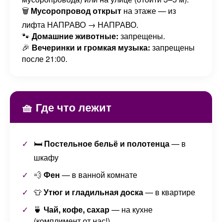
🗑️
Мусоропровод открыт
на этаже — из
лифта НАПРАВО → НАПРАВО.
🐾
Домашние животные:
запрещены.
🎉
Вечеринки и громкая музыка:
запрещены
после 21:00.
🧺 Где что лежит
🛏️
Постельное бельё и полотенца
— в
шкафу
💨
Фен
— в ванной комнате
👕
Утюг и гладильная доска
— в квартире
🍵
Чай, кофе, сахар
— на кухне
(комплимент от нас!)