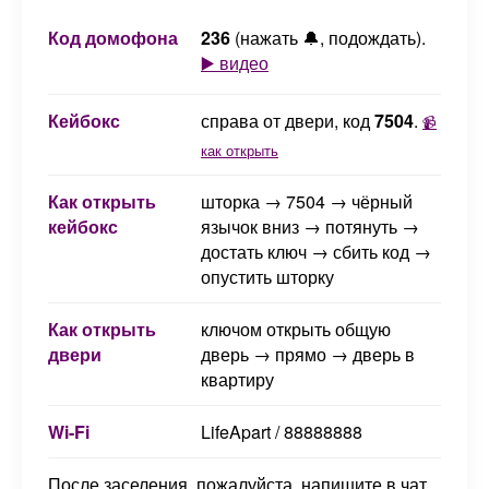
Код домофона
236
(нажать 🔔, подождать).
▶️ видео
Кейбокс
справа от двери, код
7504
.
📹
как открыть
Как открыть
шторка → 7504 → чёрный
кейбокс
язычок вниз → потянуть →
достать ключ → сбить код →
опустить шторку
Как открыть
ключом открыть общую
двери
дверь → прямо → дверь в
квартиру
Wi-Fi
LifeApart / 88888888
После заселения, пожалуйста, напишите в чат,