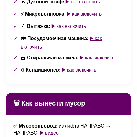
🔥
Духовой шкаф:
▶️ как включить
⚡
Микроволновка:
▶️ как включить
🌀
Вытяжка:
▶️ как включить
🍽️
Посудомоечная машина:
▶️ как
включить
🧺
Стиральная машина:
▶️ как включить
❄️
Кондиционер:
▶️ как включить
🗑️ Как вынести мусор
✅
Мусоропровод:
из лифта НАПРАВО →
НАПРАВО.
▶️ видео