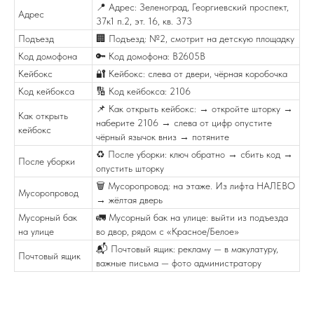
📍 Адрес: Зеленоград, Георгиевский проспект,
Адрес
37к1 п.2, эт. 16, кв. 373
Подъезд
🏢 Подъезд: №2, смотрит на детскую площадку
Код домофона
🔑 Код домофона: В2605В
Кейбокс
🔐 Кейбокс: слева от двери, чёрная коробочка
Код кейбокса
🔢 Код кейбокса: 2106
📌 Как открыть кейбокс: → откройте шторку →
Как открыть
наберите 2106 → слева от цифр опустите
кейбокс
чёрный язычок вниз → потяните
♻️ После уборки: ключ обратно → сбить код →
После уборки
опустить шторку
🗑️ Мусоропровод: на этаже. Из лифта НАЛЕВО
Мусоропровод
→ жёлтая дверь
Мусорный бак
🚛 Мусорный бак на улице: выйти из подъезда
на улице
во двор, рядом с «Красное/Белое»
📬 Почтовый ящик: рекламу — в макулатуру,
Почтовый ящик
важные письма — фото администратору